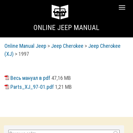
Сверн
меню
ONLINE JEEP MANUAL
Online Manual Jeep
>
Jeep Cherokee
>
Jeep Cherokee
(XJ)
> 1997
Весь мануал в pdf
47,16 MB
Parts_XJ_97-01.pdf
1,21 MB